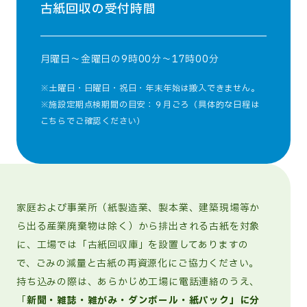
古紙回収の受付時間
月曜日～金曜日の9時00分～17時00分
※土曜日・日曜日・祝日・年末年始は搬入できません。
※施設定期点検期間の目安：９月ごろ（
具体的な日程は
こちらでご確認ください
）
家庭および事業所（紙製造業、製本業、建築現場等か
ら出る産業廃棄物は除く）から排出される古紙を対象
に、工場では「古紙回収庫」を設置してありますの
で、ごみの減量と古紙の再資源化にご協力ください。
持ち込みの際は、あらかじめ工場に電話連絡のうえ、
「
新聞・雑誌・雑がみ・ダンボール・紙パック」に分